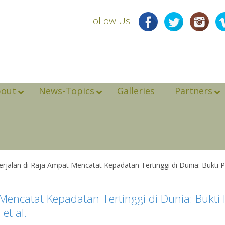
Follow Us!
bout
News-Topics
Galleries
Partners
erjalan di Raja Ampat Mencatat Kepadatan Tertinggi di Dunia: Bukti
 Mencatat Kepadatan Tertinggi di Dunia: Bukti
et al.