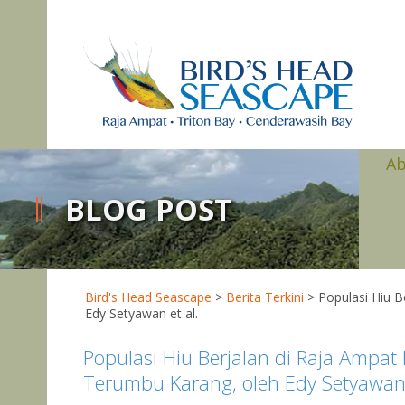
A
BLOG POST
Bird's Head Seascape
>
Berita Terkini
>
Populasi Hiu B
Edy Setyawan et al.
Populasi Hiu Berjalan di Raja Ampat
Terumbu Karang, oleh Edy Setyawan 