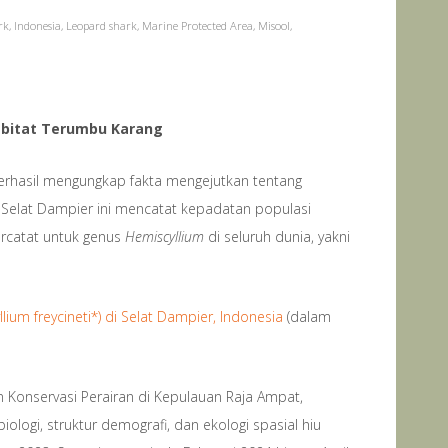
rk
,
Indonesia
,
Leopard shark
,
Marine Protected Area
,
Misool
,
Habitat Terumbu Karang
rhasil mengungkap fakta mengejutkan tentang
n Selat Dampier ini mencatat kepadatan populasi
ercatat untuk genus
Hemiscyllium
di seluruh dunia, yakni
ium freycineti*) di Selat Dampier, Indonesia
(dalam
n Konservasi Perairan di Kepulauan Raja Ampat,
ogi, struktur demografi, dan ekologi spasial hiu