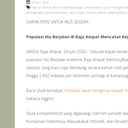
29 Jun 2026
Berita Terkini
,
Bird's Head Seascape
,
Conservation
,
Coral Triangle
,
di
photography
,
protected areas
,
raja ampat
,
Science
,
shark
,
sustainability
,
SIARAN PERS UNTUK RILIS SEGERA
Populasi Hiu Berjalan di Raja Ampat Mencatat K
WAISAI, Raja Ampat, 24 Juni 2026 – Sebuah kajian ilmiah 
populasi Hiu Berjalan endemik Raja Ampat (Hemiscylliu
spesies yang baru saja dilindungi secara penuh oleh p
hingga 2.462 individu per kilometer persegi di Kampung
Baca studi tersebut;
Penilaian awal mengenai riwayat hi
bahasa Inggris)
Studi komprehensif yang digawangi oleh tim peneliti d
Konservasi Indonesia, Masyakakat Arborek, dan Re:wil