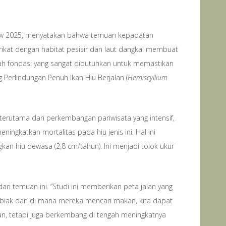
ellow 2025, menyatakan bahwa temuan kepadatan
terikat dengan habitat pesisir dan laut dangkal membuat
lah fondasi yang sangat dibutuhkan untuk memastikan
Perlindungan Penuh Ikan Hiu Berjalan (
Hemiscyllium
erutama dari perkembangan pariwisata yang intensif,
ngkatkan mortalitas pada hiu jenis ini. Hal ini
n hiu dewasa (2,8 cm/tahun). Ini menjadi tolok ukur
ri temuan ini. “Studi ini memberikan peta jalan yang
 biak dan di mana mereka mencari makan, kita dapat
han, tetapi juga berkembang di tengah meningkatnya