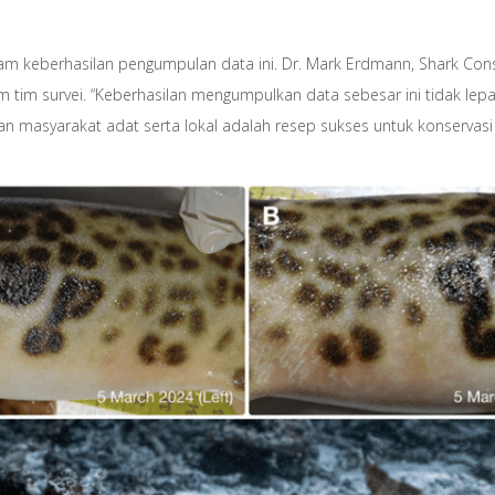
am keberhasilan pengumpulan data ini. Dr. Mark Erdmann, Shark Conser
 tim survei. “Keberhasilan mengumpulkan data sebesar ini tidak lepa
an masyarakat adat serta lokal adalah resep sukses untuk konservasi