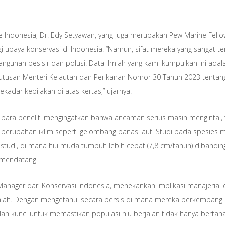
ute Indonesia, Dr. Edy Setyawan, yang juga merupakan Pew Marine F
bagi upaya konservasi di Indonesia. “Namun, sifat mereka yang sangat 
ngunan pesisir dan polusi. Data ilmiah yang kami kumpulkan ini ada
utusan Menteri Kelautan dan Perikanan Nomor 30 Tahun 2023 tentang 
ekadar kebijakan di atas kertas,” ujarnya.
para peneliti mengingatkan bahwa ancaman serius masih mengintai, t
rubahan iklim seperti gelombang panas laut. Studi pada spesies meni
di, di mana hiu muda tumbuh lebih cepat (7,8 cm/tahun) dibandingka
 mendatang.
nager dari Konservasi Indonesia, menekankan implikasi manajerial da
ilmiah. Dengan mengetahui secara persis di mana mereka berkembang
alah kunci untuk memastikan populasi hiu berjalan tidak hanya berta