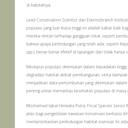
di habitatnya.
Lead Conservation Scientist dari Elasmobranch Instit
populasi yang luar biasa tinggi ini adalah kabar baik 
mereka rentan terhadap gangguan lokal, seperti pemba
bahwa upaya perlindungan yang telah ada, seperti Kep
spp.
), benar-benar efektif di lapangan dan tidak hanya s
Meskipun populasi ditemukan dalam kepadatan tinggi, 
degradasi habitat akibat pembangunan, serta dampak pe
menjadikan data pertumbuhan yang ditemukan dalam stu
penting untuk memantau kesehatan populasi di masa
Mochamad Iqbal Herwata Putra, Focal Species Senior Ma
jelas bagi pengelolaan kawasan konservasi berbasis 
memprioritaskan perlindungan habitat esensial. Ini ad