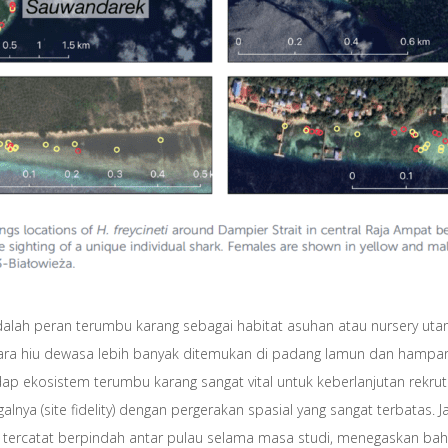
 adalah peran terumbu karang sebagai habitat asuhan atau nursery uta
ara hiu dewasa lebih banyak ditemukan di padang lamun dan hampara
 ekosistem terumbu karang sangat vital untuk keberlanjutan rekrutme
ggalnya (site fidelity) dengan pergerakan spasial yang sangat terbata
ng tercatat berpindah antar pulau selama masa studi, menegaskan bah