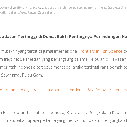
scovery
,
diversity
,
diving
,
ecology
,
education
,
endangered species
,
environment
,
Epaulette Sha
walking shark
,
West Papua
,
Zebra shark
epadatan Tertinggi di Dunia: Bukti Pentingnya Perlindungan 
mutakhir yang terbit di jurnal internasional
Frontiers in Fish Science
be
m freycineti). Penelitian yang berlangsung selama 14 bulan di kawasa
emerintah Indonesia tersebut mencapai angka tertinggi yang pernah t
 Sawinggrai, Pulau Gam.
dup dan ekologi spasial hiu epaulette endemik Raja Ampat (*Hemiscyll
ari Elasmobranch Institute Indonesia, BLUD UPTD Pengelolaan Kawasa
d ini merupakan upaya pertama yang menyeluruh dalam mengungkap biol