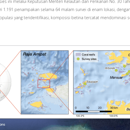
esies ini melalui Keputusan Menteri Kelautan dan Perikanan No. 30 Ta
 dari 1.191 penampakan selama 64 malam survei di enam lokasi, dengan
pulasi yang teridentifikasi, komposisi betina tercatat mendominasi s