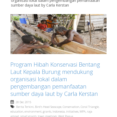
organisasi lokal dalam pengembangan pemanfaatan
sumber daya laut by Carla Kerstan
Program Hibah Konservasi Bentang
Laut Kepala Burung mendukung
organisasi lokal dalam
pengembangan pemanfaatan
sumber daya laut by Carla Kerstan
28 Dec 2015
Berita Terkini
,
Bird's Head Seascape
,
Conservation
,
Coral Triangle
,
education
,
environment
,
grants
,
Indonesia
,
initiatives
,
MPA
,
raja
ampat
,
small grants
,
town meetings
,
West Papua