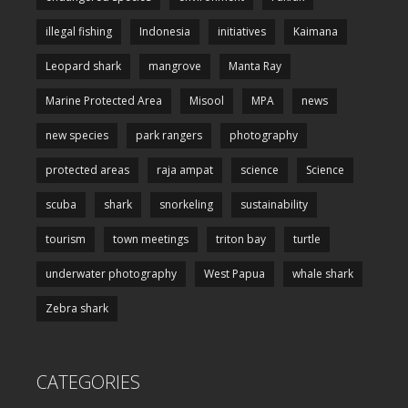
illegal fishing
Indonesia
initiatives
Kaimana
Leopard shark
mangrove
Manta Ray
Marine Protected Area
Misool
MPA
news
new species
park rangers
photography
protected areas
raja ampat
science
Science
scuba
shark
snorkeling
sustainability
tourism
town meetings
triton bay
turtle
underwater photography
West Papua
whale shark
Zebra shark
CATEGORIES