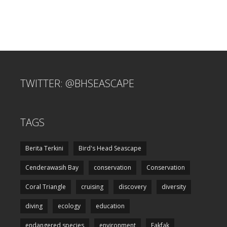
TWITTER: @BHSEASCAPE
TAGS
Berita Terkini
Bird's Head Seascape
Cenderawasih Bay
conservation
Conservation
Coral Triangle
cruising
discovery
diversity
diving
ecology
education
endangered species
environment
Fakfak