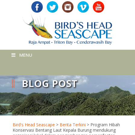
MENU
BLOG POST
Bird's Head Seascape
>
Berita Terkini
>
Program Hibah
Konservasi Bentang Laut Kepala Burung mendukung