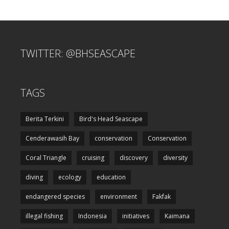
TWITTER: @BHSEASCAPE
TAGS
Berita Terkini
Bird's Head Seascape
Cenderawasih Bay
conservation
Conservation
Coral Triangle
cruising
discovery
diversity
diving
ecology
education
endangered species
environment
Fakfak
illegal fishing
Indonesia
initiatives
Kaimana