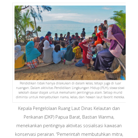
Pendidikan tidak hanya dilakukan di dalam kelas, tetapi juga di luar
ruangan. Dalam aktivitas Pendidikan Lingkungan Hidup (PLH), siswa-siswi
sekolah dasar diajak untuk memahami pentingnya alam. Setiap murid
diminta untuk menyebutkan nama, kelas, dan hewan laut favorit mereka.
Kepala Pengelolaan Ruang Laut Dinas Kelautan dan
Perikanan (DKP) Papua Barat, Bastian Wanma,
menekankan pentingnya aktivitas sosialisasi kawasan
konservasi perairan. “Pemerintah membutuhkan mitra,