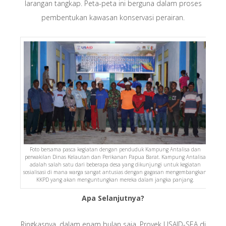
larangan tangkap. Peta-peta ini berguna dalam proses
pembentukan kawasan konservasi perairan.
Foto bersama pasca kegiatan dengan penduduk Kampung Antalisa dan
perwakilan Dinas Kelautan dan Perikanan Papua Barat. Kampung Antalisa
adalah salah satu dari beberapa desa yang dikunjungi untuk kegiatan
sosialisasi di mana warga sangat antusias dengan gagasan mengembangkan
KKPD yang akan menguntungkan mereka dalam jangka panjang.
Apa Selanjutnya?
Ringkasnya, dalam enam bulan saja, Proyek USAID-SEA di