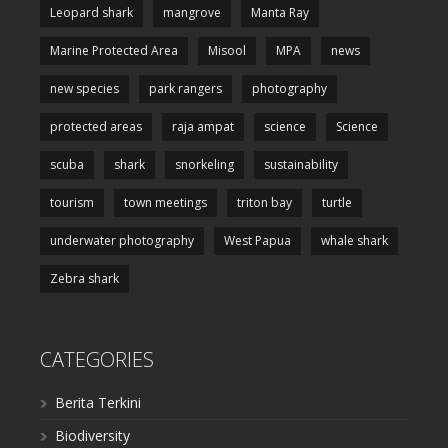
Leopard shark
mangrove
Manta Ray
Marine Protected Area
Misool
MPA
news
new species
park rangers
photography
protected areas
raja ampat
science
Science
scuba
shark
snorkeling
sustainability
tourism
town meetings
triton bay
turtle
underwater photography
West Papua
whale shark
Zebra shark
CATEGORIES
Berita Terkini
Biodiversity