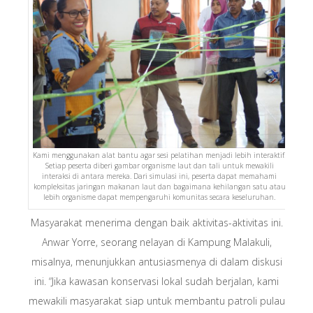
Kami menggunakan alat bantu agar sesi pelatihan menjadi lebih interaktif.
Setiap peserta diberi gambar organisme laut dan tali untuk mewakili
interaksi di antara mereka. Dari simulasi ini, peserta dapat memahami
kompleksitas jaringan makanan laut dan bagaimana kehilangan satu atau
lebih organisme dapat mempengaruhi komunitas secara keseluruhan.
Masyarakat menerima dengan baik aktivitas-aktivitas ini.
Anwar Yorre, seorang nelayan di Kampung Malakuli,
misalnya, menunjukkan antusiasmenya di dalam diskusi
ini. “Jika kawasan konservasi lokal sudah berjalan, kami
mewakili masyarakat siap untuk membantu patroli pulau