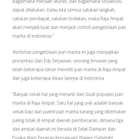
bagaimana menaati aturan, dan bagaimana sosialisasi
dapat dilakukan. Kalau kita semua satukan langkah,
satukan pendapat, satukan tindakan, maka Raja Ampat
akan menjadi kuat dan menjadi contoh pengelolaan pari
manta di Indonesia.”
Workshop
pengelolaan pari manta ini juga menyajikan
presentasi dari Edy Setyawan, seorang ilmuwan yang
telah beberapa tahun meneliti pari manta di Raja Ampat
dan juga beberapa lokasi lainnya di Indonesia.
“Banyak sekali hal yang menarik dari studi populasi pari
manta di Raja Ampat. Satu hal yang unik adalah banyak
sekali bayi dan juvenil pari manta karang yang ditemukan
paling tidak di empat daerah pembesaran, dimana tiga
dari empat daerah ini berada di Selat Dampier dan
(Suaka Alam Perairan Kepulauan) Waigeo (Sebelah)