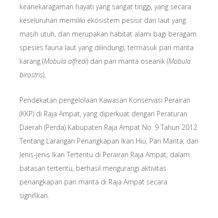
keanekaragaman hayati yang sangat tinggi, yang secara
keseluruhan memiliki ekosistem pesisir dan laut yang
masih utuh, dan merupakan habitat alami bagi beragam
spesies fauna laut yang dilindungi; termasuk pari manta
karang (
Mobula alfredi
) dan pari manta oseanik (
Mobula
birostris
).
Pendekatan pengelolaan Kawasan Konservasi Perairan
(KKP) di Raja Ampat, yang diperkuat dengan Peraturan
Daerah (Perda) Kabupaten Raja Ampat No. 9 Tahun 2012
Tentang Larangan Penangkapan Ikan Hiu, Pari Manta, dan
Jenis-jenis Ikan Tertentu di Perairan Raja Ampat, dalam
batasan tertentu, berhasil mengurangi aktivitas
penangkapan pari manta di Raja Ampat secara
signifikan.