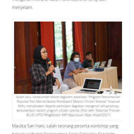
menyelam.
Salah satu narasumber dalam kegiatan sosialisasi “Program Pemantauan
Populasi Pari Manta Secara Partisipatif Melalui
Citizen Science
,” Imanuel
Mofu, menjelaskan kepada partisipan kegiatan mengenai tahap-tahap
keikutsertaan dalam program
citizen science
. (Foto oleh: Yakonias Thonak-
BLUD UPTD Pengelolaan KKP Kepulauan Raja Ampat/2021)
Maulita Sari Hani, salah seorang peserta
workshop
yang