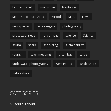
Leopard shark
mangrove
Manta Ray
Marine Protected Area
Misool
MPA
news
new species
park rangers
photography
protected areas
raja ampat
science
Science
scuba
shark
snorkeling
sustainability
tourism
town meetings
triton bay
turtle
underwater photography
West Papua
whale shark
Zebra shark
CATEGORIES
Berita Terkini