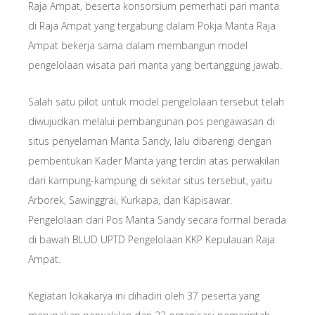
Raja Ampat, beserta konsorsium pemerhati pari manta
di Raja Ampat yang tergabung dalam Pokja Manta Raja
Ampat bekerja sama dalam membangun model
pengelolaan wisata pari manta yang bertanggung jawab.
Salah satu pilot untuk model pengelolaan tersebut telah
diwujudkan melalui pembangunan pos pengawasan di
situs penyelaman Manta Sandy, lalu dibarengi dengan
pembentukan Kader Manta yang terdiri atas perwakilan
dari kampung-kampung di sekitar situs tersebut, yaitu
Arborek, Sawinggrai, Kurkapa, dan Kapisawar.
Pengelolaan dari Pos Manta Sandy secara formal berada
di bawah BLUD UPTD Pengelolaan KKP Kepulauan Raja
Ampat.
Kegiatan lokakarya ini dihadiri oleh 37 peserta yang