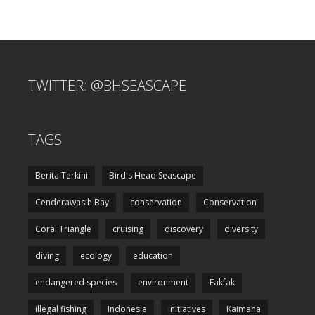
TWITTER: @BHSEASCAPE
TAGS
Berita Terkini
Bird's Head Seascape
Cenderawasih Bay
conservation
Conservation
Coral Triangle
cruising
discovery
diversity
diving
ecology
education
endangered species
environment
Fakfak
illegal fishing
Indonesia
initiatives
Kaimana