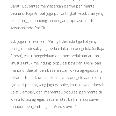
Barat.” Edy lantas memaparkan bahwa pari manta
betina di Raja Ampat juga punya tingkat kesuburan yang
relatif tinggi dibandingkan dengan populasi lain di
kawasan Indo-Pasifik.
Edy juga menekankan “Paling tidak ada tiga hal yang
paling mendesak yang perlu dilakukan pengelola (di Raja
Ampat), yaitu: pengelolaan dan pemberlakuan aturan
khusus untuk melindungi populasi bayi dan juvenil pari
manta di daerah pembesaran dan lokasi agregasi yang
berada di luar kawasan konservasi; pengelolaan lokasi
agregasi penting yang juga populer, khususnya di daerah
Selat Dampier, dan; memantau populasi pari manta di
lokasi-lokasi agregasi secara rutin, baik melalui survei
maupun pengembangan
citizen science
.”