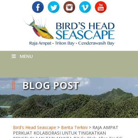
MENU
BLOG POST
Bird's Head Seascape
>
Berita Terkini
>
RAJA AMPAT
PERKUAT KOLABORASI UNTUK TINGKATKAN