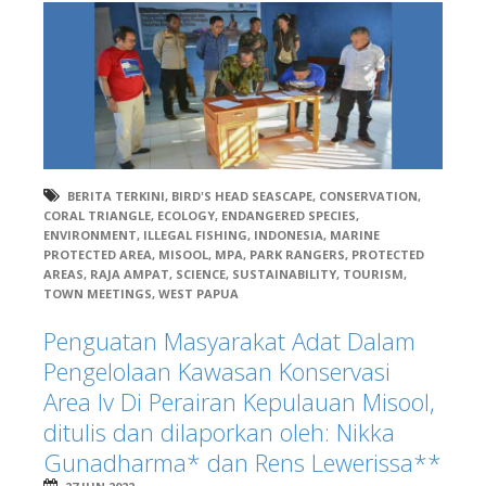
BERITA TERKINI
,
BIRD'S HEAD SEASCAPE
,
CONSERVATION
,
CORAL TRIANGLE
,
ECOLOGY
,
ENDANGERED SPECIES
,
ENVIRONMENT
,
ILLEGAL FISHING
,
INDONESIA
,
MARINE
PROTECTED AREA
,
MISOOL
,
MPA
,
PARK RANGERS
,
PROTECTED
AREAS
,
RAJA AMPAT
,
SCIENCE
,
SUSTAINABILITY
,
TOURISM
,
TOWN MEETINGS
,
WEST PAPUA
Penguatan Masyarakat Adat Dalam
Pengelolaan Kawasan Konservasi
Area Iv Di Perairan Kepulauan Misool,
ditulis dan dilaporkan oleh: Nikka
Gunadharma* dan Rens Lewerissa**