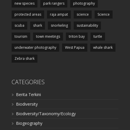
new species
park rangers
photography
protected areas
raja ampat
science
Science
scuba
shark
snorkeling
sustainability
tourism
town meetings
triton bay
turtle
underwater photography
West Papua
whale shark
Zebra shark
CATEGORIES
Berita Terkini
Biodiversity
Biodiversity/Taxonomy/Ecology
Biogeography