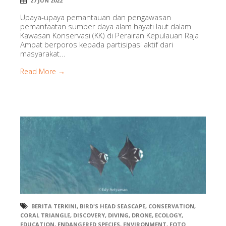
27 JUN 2022
Upaya-upaya pemantauan dan pengawasan
pemanfaatan sumber daya alam hayati laut dalam
Kawasan Konservasi (KK) di Perairan Kepulauan Raja
Ampat berporos kepada partisipasi aktif dari
masyarakat...
Read More →
BERITA TERKINI
,
BIRD'S HEAD SEASCAPE
,
CONSERVATION
,
CORAL TRIANGLE
,
DISCOVERY
,
DIVING
,
DRONE
,
ECOLOGY
,
EDUCATION
,
ENDANGERED SPECIES
,
ENVIRONMENT
,
FOTO