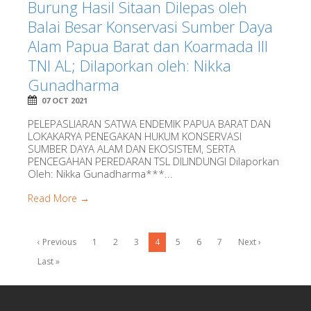
Burung Hasil Sitaan Dilepas oleh
Balai Besar Konservasi Sumber Daya
Alam Papua Barat dan Koarmada III
TNI AL; Dilaporkan oleh: Nikka
Gunadharma
07 OCT 2021
PELEPASLIARAN SATWA ENDEMIK PAPUA BARAT DAN
LOKAKARYA PENEGAKAN HUKUM KONSERVASI
SUMBER DAYA ALAM DAN EKOSISTEM, SERTA
PENCEGAHAN PEREDARAN TSL DILINDUNGI Dilaporkan
Oleh: Nikka Gunadharma***...
Read More →
‹ Previous
1
2
3
4
5
6
7
Next ›
Last »