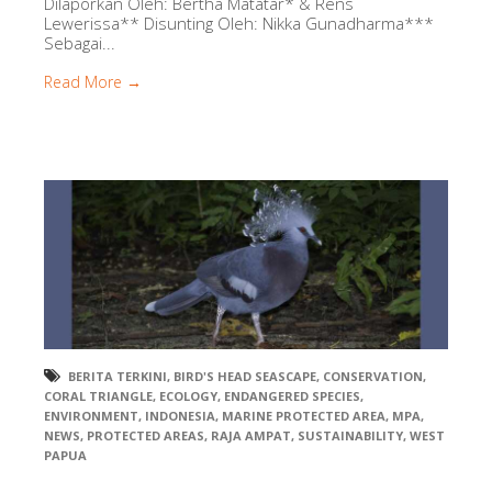
Dilaporkan Oleh: Bertha Matatar* & Rens
Lewerissa** Disunting Oleh: Nikka Gunadharma***
Sebagai...
Read More →
BERITA TERKINI
,
BIRD'S HEAD SEASCAPE
,
CONSERVATION
,
CORAL TRIANGLE
,
ECOLOGY
,
ENDANGERED SPECIES
,
ENVIRONMENT
,
INDONESIA
,
MARINE PROTECTED AREA
,
MPA
,
NEWS
,
PROTECTED AREAS
,
RAJA AMPAT
,
SUSTAINABILITY
,
WEST
PAPUA