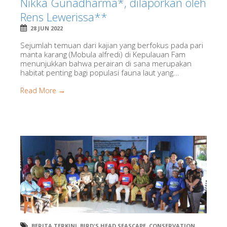
Nikka Gunadharma*, dilaporkan oleh
Rens Lewerissa**
28 JUN 2022
Sejumlah temuan dari kajian yang berfokus pada pari
manta karang (Mobula alfredi) di Kepulauan Fam
menunjukkan bahwa perairan di sana merupakan
habitat penting bagi populasi fauna laut yang...
Read More →
BERITA TERKINI
,
BIRD'S HEAD SEASCAPE
,
CONSERVATION
,