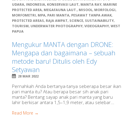
UDARA
,
INDONESIA
,
KONSERVASI LAUT
,
MANTA RAY
,
MARINE
PROTECTED AREA
,
MEGAFAUNA LAUT.
,
MISOOL
,
MORFOLOGI
,
MORFOMETRI
,
MPA
,
PARI MANTA
,
PESAWAT TANPA AWAK
,
PROTECTED AREAS
,
RAJA AMPAT
,
SCIENCE
,
SUSTAINABILITY
,
TOURISM
,
UNDERWATER PHOTOGRAPHY
,
VIDEOGRAPHY
,
WEST
PAPUA
Mengukur MANTA dengan DRONE:
Mengapa dan bagaimana – sebuah
metode baru! Ditulis oleh Edy
Setyawan
28 MAR 2022
Pernahkah Anda bertanya-tanya seberapa besar ikan
pari manta itu? Atau berapa besar sih anak pari
manta? Bentang sayap anak pari manta yang baru
lahir berkisar antara 1,5–1,9 meter, atau selebar...
Read More →