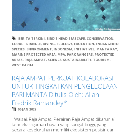
BERITA TERKINI
,
BIRD'S HEAD SEASCAPE
,
CONSERVATION
,
CORAL TRIANGLE
,
DIVING
,
ECOLOGY
,
EDUCATION
,
ENDANGERED
SPECIES
,
ENVIRONMENT
,
INDONESIA
,
INITIATIVES
,
MANTA RAY
,
MARINE PROTECTED AREA
,
MPA
,
PARK RANGERS
,
PROTECTED
AREAS
,
RAJA AMPAT
,
SCIENCE
,
SUSTAINABILITY
,
TOURISM
,
WEST PAPUA
RAJA AMPAT PERKUAT KOLABORASI
UNTUK TINGKATKAN PENGELOLAAN
PARI MANTA Ditulis Oleh: Allan
Fredrik Ramandey*
06 JAN 2022
Waisai, Raja Ampat. Perairan Raja Ampat dikaruniai
keanekaragaman hayati yang sangat tinggi, yang
secara keseluruhan memiliki ekosistem pesisir dan