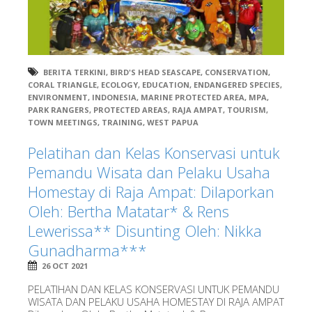
BERITA TERKINI
,
BIRD'S HEAD SEASCAPE
,
CONSERVATION
,
CORAL TRIANGLE
,
ECOLOGY
,
EDUCATION
,
ENDANGERED SPECIES
,
ENVIRONMENT
,
INDONESIA
,
MARINE PROTECTED AREA
,
MPA
,
PARK RANGERS
,
PROTECTED AREAS
,
RAJA AMPAT
,
TOURISM
,
TOWN MEETINGS
,
TRAINING
,
WEST PAPUA
Pelatihan dan Kelas Konservasi untuk
Pemandu Wisata dan Pelaku Usaha
Homestay di Raja Ampat: Dilaporkan
Oleh: Bertha Matatar* & Rens
Lewerissa** Disunting Oleh: Nikka
Gunadharma***
26 OCT 2021
PELATIHAN DAN KELAS KONSERVASI UNTUK PEMANDU
WISATA DAN PELAKU USAHA HOMESTAY DI RAJA AMPAT