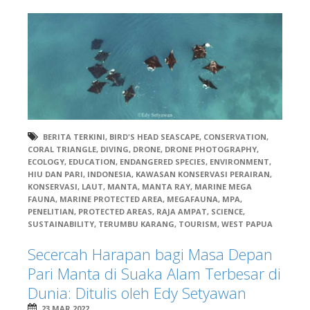
BERITA TERKINI
,
BIRD'S HEAD SEASCAPE
,
CONSERVATION
,
CORAL TRIANGLE
,
DIVING
,
DRONE
,
DRONE PHOTOGRAPHY
,
ECOLOGY
,
EDUCATION
,
ENDANGERED SPECIES
,
ENVIRONMENT
,
HIU DAN PARI
,
INDONESIA
,
KAWASAN KONSERVASI PERAIRAN
,
KONSERVASI
,
LAUT
,
MANTA
,
MANTA RAY
,
MARINE MEGA
FAUNA
,
MARINE PROTECTED AREA
,
MEGAFAUNA
,
MPA
,
PENELITIAN
,
PROTECTED AREAS
,
RAJA AMPAT
,
SCIENCE
,
SUSTAINABILITY
,
TERUMBU KARANG
,
TOURISM
,
WEST PAPUA
Secercah Harapan bagi Masa Depan
Pari Manta di Suaka Alam Terbesar di
Dunia: Ditulis oleh Edy Setyawan
23 MAR 2022