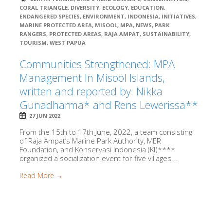
CORAL TRIANGLE
,
DIVERSITY
,
ECOLOGY
,
EDUCATION
,
ENDANGERED SPECIES
,
ENVIRONMENT
,
INDONESIA
,
INITIATIVES
,
MARINE PROTECTED AREA
,
MISOOL
,
MPA
,
NEWS
,
PARK
RANGERS
,
PROTECTED AREAS
,
RAJA AMPAT
,
SUSTAINABILITY
,
TOURISM
,
WEST PAPUA
Communities Strengthened: MPA
Management In Misool Islands,
written and reported by: Nikka
Gunadharma* and Rens Lewerissa**
27 JUN 2022
From the 15th to 17th June, 2022, a team consisting
of Raja Ampat’s Marine Park Authority, MER
Foundation, and Konservasi Indonesia (KI)****
organized a socialization event for five villages...
Read More →