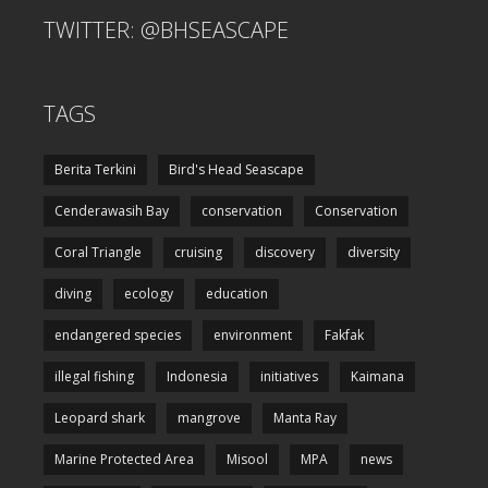
TWITTER: @BHSEASCAPE
TAGS
Berita Terkini
Bird's Head Seascape
Cenderawasih Bay
conservation
Conservation
Coral Triangle
cruising
discovery
diversity
diving
ecology
education
endangered species
environment
Fakfak
illegal fishing
Indonesia
initiatives
Kaimana
Leopard shark
mangrove
Manta Ray
Marine Protected Area
Misool
MPA
news