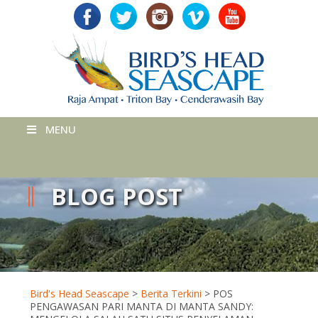
MENU
BLOG POST
Bird's Head Seascape
>
Berita Terkini
>
POS
PENGAWASAN PARI MANTA DI MANTA SANDY: