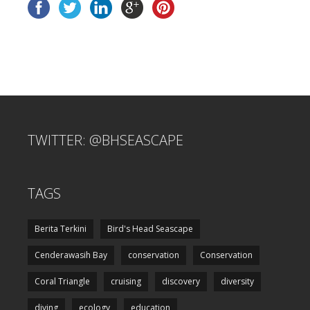
TWITTER: @BHSEASCAPE
TAGS
Berita Terkini
Bird's Head Seascape
Cenderawasih Bay
conservation
Conservation
Coral Triangle
cruising
discovery
diversity
diving
ecology
education