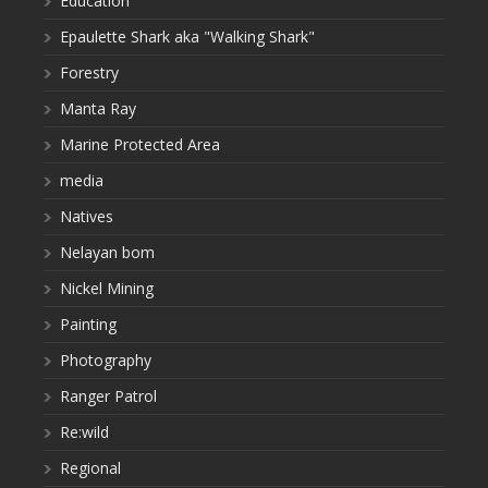
Education
Epaulette Shark aka "Walking Shark"
Forestry
Manta Ray
Marine Protected Area
media
Natives
Nelayan bom
Nickel Mining
Painting
Photography
Ranger Patrol
Re:wild
Regional