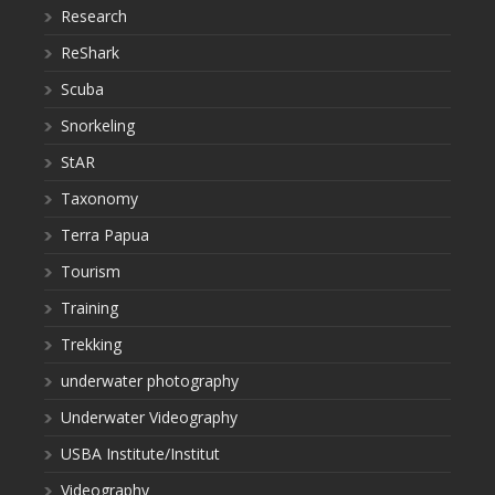
Research
ReShark
Scuba
Snorkeling
StAR
Taxonomy
Terra Papua
Tourism
Training
Trekking
underwater photography
Underwater Videography
USBA Institute/Institut
Videography