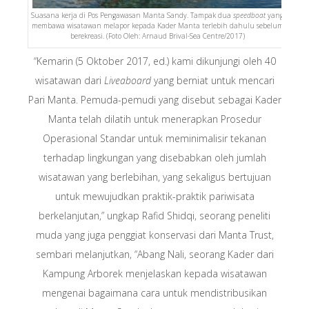
Suasana kerja di Pos Pengawasan Manta Sandy. Tampak dua
speedboat
yang
membawa wisatawan melapor kepada Kader Manta terlebih dahulu sebelum
berekreasi. (Foto Oleh: Arnaud Brival-Sea Centre/2017)
“Kemarin (5 Oktober 2017, ed.) kami dikunjungi oleh 40
wisatawan dari
Liveaboard
yang berniat untuk mencari
Pari Manta. Pemuda-pemudi yang disebut sebagai Kader
Manta telah dilatih untuk menerapkan Prosedur
Operasional Standar untuk meminimalisir tekanan
terhadap lingkungan yang disebabkan oleh jumlah
wisatawan yang berlebihan, yang sekaligus bertujuan
untuk mewujudkan praktik-praktik pariwisata
berkelanjutan,” ungkap Rafid Shidqi, seorang peneliti
muda yang juga penggiat konservasi dari Manta Trust,
sembari melanjutkan, “Abang Nali, seorang Kader dari
Kampung Arborek menjelaskan kepada wisatawan
mengenai bagaimana cara untuk mendistribusikan