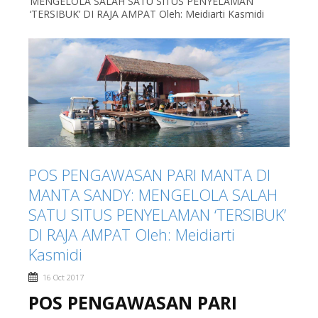
MENGELOLA SALAH SATU SITUS PENYELAMAN
‘TERSIBUK’ DI RAJA AMPAT Oleh: Meidiarti Kasmidi
POS PENGAWASAN PARI MANTA DI
MANTA SANDY: MENGELOLA SALAH
SATU SITUS PENYELAMAN ‘TERSIBUK’
DI RAJA AMPAT Oleh: Meidiarti
Kasmidi
16 Oct 2017
POS PENGAWASAN PARI