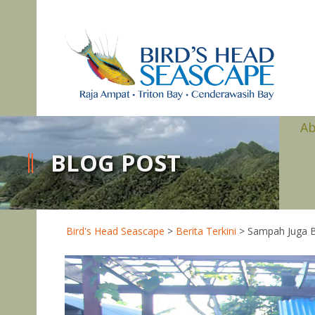
A
BLOG POST
Bird's Head Seascape
>
Berita Terkini
>
Sampah Juga Bi