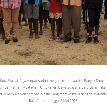
ota Waisai, Raja Ampat sudah menjadi trend saat ini. Banyak Dina
sih dan ramah wisatawan. Untuk membawa suasana baru dalam aksi ke
tuk menukarkan sampah plastik yang mereka miliki dengan souvenir-
Raja Ampat, tanggal 8 Mei 2015.