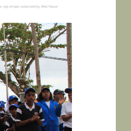
s
,
raja ampat
,
sustainability
,
West Papua