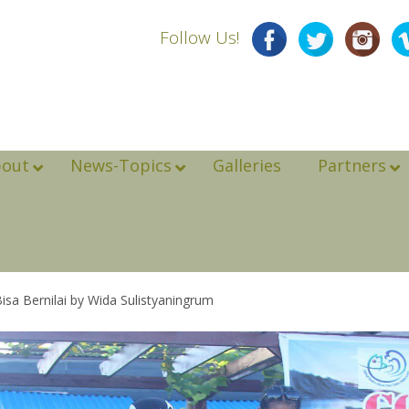
Follow Us!
bout
News-Topics
Galleries
Partners
sa Bernilai by Wida Sulistyaningrum